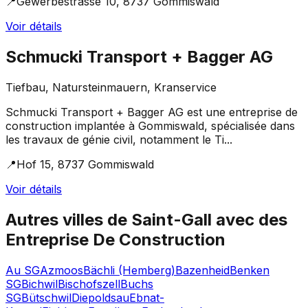
📍
Gewerbestrasse 10, 8737 Gommiswald
Voir détails
Schmucki Transport + Bagger AG
Tiefbau, Natursteinmauern, Kranservice
Schmucki Transport + Bagger AG est une entreprise de
construction implantée à Gommiswald, spécialisée dans
les travaux de génie civil, notamment le Ti...
📍
Hof 15, 8737 Gommiswald
Voir détails
Autres villes de
Saint-Gall
avec des
Entreprise De Construction
Au SG
Azmoos
Bächli (Hemberg)
Bazenheid
Benken
SG
Bichwil
Bischofszell
Buchs
SG
Bütschwil
Diepoldsau
Ebnat-