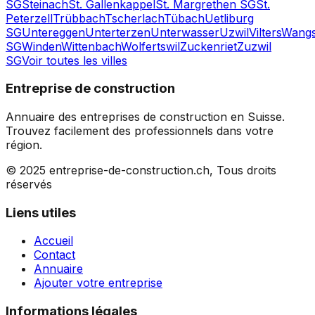
SG
Steinach
St. Gallenkappel
St. Margrethen SG
St.
Peterzell
Trübbach
Tscherlach
Tübach
Uetliburg
SG
Untereggen
Unterterzen
Unterwasser
Uzwil
Vilters
Wang
SG
Winden
Wittenbach
Wolfertswil
Zuckenriet
Zuzwil
SG
Voir toutes les villes
Entreprise de construction
Annuaire des entreprises de construction en Suisse.
Trouvez facilement des professionnels dans votre
région.
© 2025 entreprise-de-construction.ch, Tous droits
réservés
Liens utiles
Accueil
Contact
Annuaire
Ajouter votre entreprise
Informations légales