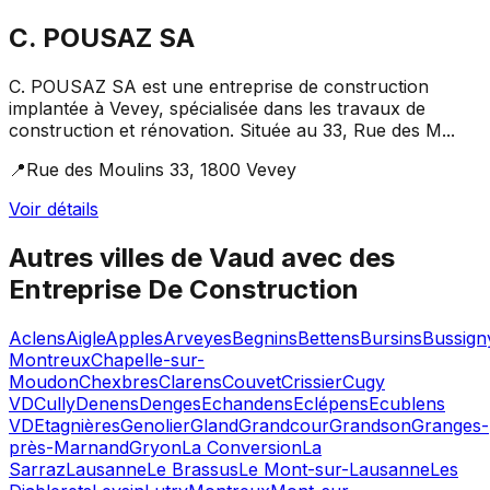
C. POUSAZ SA
C. POUSAZ SA est une entreprise de construction
implantée à Vevey, spécialisée dans les travaux de
construction et rénovation. Située au 33, Rue des M...
📍
Rue des Moulins 33, 1800 Vevey
Voir détails
Autres villes de
Vaud
avec des
Entreprise De Construction
Aclens
Aigle
Apples
Arveyes
Begnins
Bettens
Bursins
Bussign
Montreux
Chapelle-sur-
Moudon
Chexbres
Clarens
Couvet
Crissier
Cugy
VD
Cully
Denens
Denges
Echandens
Eclépens
Ecublens
VD
Etagnières
Genolier
Gland
Grandcour
Grandson
Granges-
près-Marnand
Gryon
La Conversion
La
Sarraz
Lausanne
Le Brassus
Le Mont-sur-Lausanne
Les