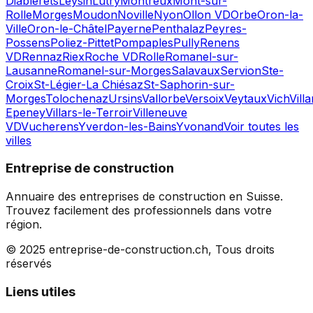
Diablerets
Leysin
Lutry
Montreux
Mont-sur-
Rolle
Morges
Moudon
Noville
Nyon
Ollon VD
Orbe
Oron-la-
Ville
Oron-le-Châtel
Payerne
Penthalaz
Peyres-
Possens
Poliez-Pittet
Pompaples
Pully
Renens
VD
Rennaz
Riex
Roche VD
Rolle
Romanel-sur-
Lausanne
Romanel-sur-Morges
Salavaux
Servion
Ste-
Croix
St-Légier-La Chiésaz
St-Saphorin-sur-
Morges
Tolochenaz
Ursins
Vallorbe
Versoix
Veytaux
Vich
Villa
Epeney
Villars-le-Terroir
Villeneuve
VD
Vucherens
Yverdon-les-Bains
Yvonand
Voir toutes les
villes
Entreprise de construction
Annuaire des entreprises de construction en Suisse.
Trouvez facilement des professionnels dans votre
région.
© 2025 entreprise-de-construction.ch, Tous droits
réservés
Liens utiles