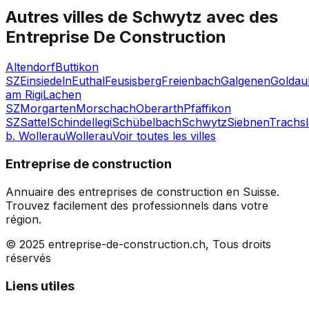
Autres villes de
Schwytz
avec des
Entreprise De Construction
Altendorf
Buttikon
SZ
Einsiedeln
Euthal
Feusisberg
Freienbach
Galgenen
Goldau
am Rigi
Lachen
SZ
Morgarten
Morschach
Oberarth
Pfäffikon
SZ
Sattel
Schindellegi
Schübelbach
Schwytz
Siebnen
Trachs
b. Wollerau
Wollerau
Voir toutes les villes
Entreprise de construction
Annuaire des entreprises de construction en Suisse.
Trouvez facilement des professionnels dans votre
région.
© 2025 entreprise-de-construction.ch, Tous droits
réservés
Liens utiles