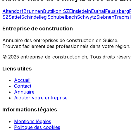
Altendorf
Brunnen
Buttikon SZ
Einsiedeln
Euthal
Feusisberg
SZ
Sattel
Schindellegi
Schübelbach
Schwytz
Siebnen
Trachs
Entreprise de construction
Annuaire des entreprises de construction en Suisse.
Trouvez facilement des professionnels dans votre région.
© 2025 entreprise-de-construction.ch, Tous droits réser
Liens utiles
Accueil
Contact
Annuaire
Ajouter votre entreprise
Informations légales
Mentions légales
Politique des cookies