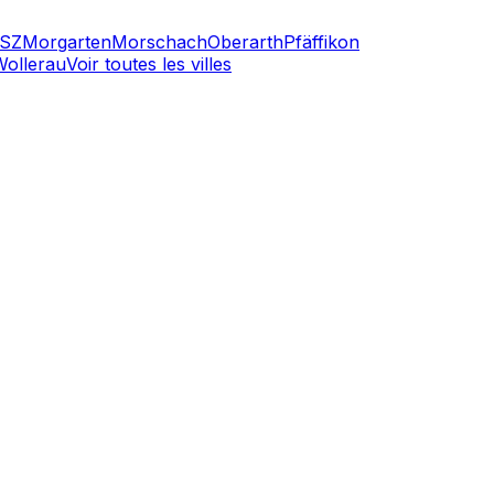
 SZ
Morgarten
Morschach
Oberarth
Pfäffikon
Wollerau
Voir toutes les villes