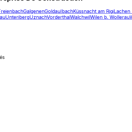
Freienbach
Galgenen
Goldau
Ibach
Küssnacht am Rigi
Lachen
lau
Unteriberg
Uznach
Vorderthal
Walchwil
Wilen b. Wollerau
vés