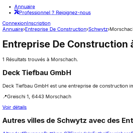
Annuaire
Professionnel ? Rejoignez-nous
Connexion
Inscription
Annuaire
›
Entreprise De Construction
›
Schwytz
›
Morschac
Entreprise De Construction
1
Résultats trouvés à
Morschach
.
Deck Tiefbau GmbH
Deck Tiefbau GmbH est une entreprise de construction impl
📍
Greischi 1, 6443 Morschach
Voir détails
Autres villes de
Schwytz
avec des
Ent