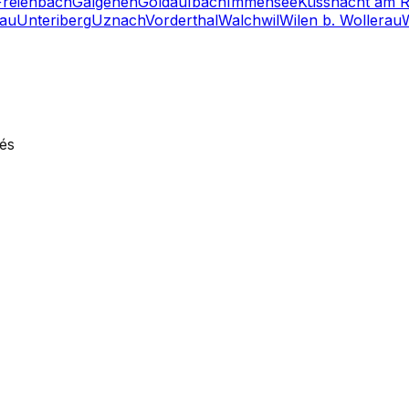
Freienbach
Galgenen
Goldau
Ibach
Immensee
Küssnacht am Ri
lau
Unteriberg
Uznach
Vorderthal
Walchwil
Wilen b. Wollerau
vés