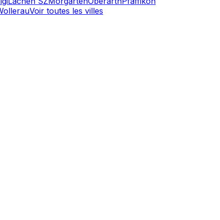
gi
Lachen SZ
Morgarten
Oberarth
Pfäffikon
Wollerau
Voir toutes les villes