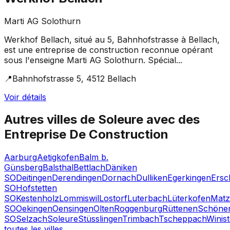
Marti AG Solothurn
Werkhof Bellach, situé au 5, Bahnhofstrasse à Bellach,
est une entreprise de construction reconnue opérant
sous l'enseigne Marti AG Solothurn. Spécial...
📍
Bahnhofstrasse 5, 4512 Bellach
Voir détails
Autres villes de
Soleure
avec des
Entreprise De Construction
Aarburg
Aetigkofen
Balm b.
Günsberg
Balsthal
Bettlach
Däniken
SO
Deitingen
Derendingen
Dornach
Dulliken
Egerkingen
Ersc
SO
Hofstetten
SO
Kestenholz
Lommiswil
Lostorf
Luterbach
Lüterkofen
Matz
SO
Oekingen
Oensingen
Olten
Roggenburg
Rüttenen
Schöne
SO
Selzach
Soleure
Stüsslingen
Trimbach
Tscheppach
Winist
toutes les villes