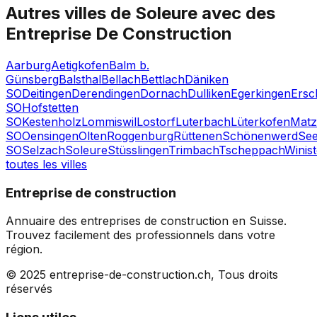
Autres villes de
Soleure
avec des
Entreprise De Construction
Aarburg
Aetigkofen
Balm b.
Günsberg
Balsthal
Bellach
Bettlach
Däniken
SO
Deitingen
Derendingen
Dornach
Dulliken
Egerkingen
Ersc
SO
Hofstetten
SO
Kestenholz
Lommiswil
Lostorf
Luterbach
Lüterkofen
Matz
SO
Oensingen
Olten
Roggenburg
Rüttenen
Schönenwerd
Se
SO
Selzach
Soleure
Stüsslingen
Trimbach
Tscheppach
Winist
toutes les villes
Entreprise de construction
Annuaire des entreprises de construction en Suisse.
Trouvez facilement des professionnels dans votre
région.
© 2025 entreprise-de-construction.ch, Tous droits
réservés