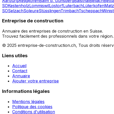
Aarburg
Aetigkofen
Balm b. Günsberg
Balsthal
Bellach
Bettl
SO
Kestenholz
Lommiswil
Lostorf
Luterbach
Lüterkofen
Matz
SO
Selzach
Soleure
Stüsslingen
Trimbach
Tscheppach
Winist
Entreprise de construction
Annuaire des entreprises de construction en Suisse.
Trouvez facilement des professionnels dans votre région.
© 2025 entreprise-de-construction.ch, Tous droits réser
Liens utiles
Accueil
Contact
Annuaire
Ajouter votre entreprise
Informations légales
Mentions légales
Politique des cookies
Conditions d'utilisation