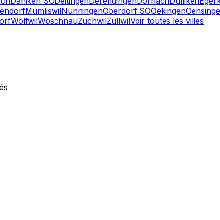
ach
Däniken SO
Deitingen
Derendingen
Dornach
Dulliken
Eger
endorf
Mümliswil
Nunningen
Oberdorf SO
Oekingen
Oensing
orf
Wolfwil
Wöschnau
Zuchwil
Zullwil
Voir toutes les villes
vés