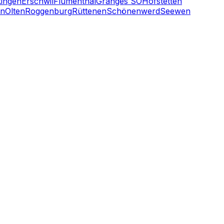
kingen
Erschwil
Flumenthal
Granges SO
Hofstetten
en
Olten
Roggenburg
Rüttenen
Schönenwerd
Seewen