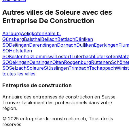
Autres villes de
Soleure
avec des
Entreprise De Construction
Aarburg
Aetigkofen
Balm b.
Günsberg
Balsthal
Bellach
Bettlach
Däniken
SO
Deitingen
Derendingen
Dornach
Dulliken
Egerkingen
Flum
SO
Hofstetten
SO
Kestenholz
Lommiswil
Lostorf
Luterbach
Lüterkofen
Matz
SO
Oekingen
Oensingen
Olten
Roggenburg
Rüttenen
Schöne
SO
Selzach
Soleure
Stüsslingen
Trimbach
Tscheppach
Winist
toutes les villes
Entreprise de construction
Annuaire des entreprises de construction en Suisse.
Trouvez facilement des professionnels dans votre
région.
© 2025 entreprise-de-construction.ch, Tous droits
réservés