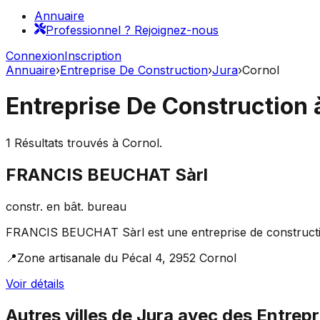
Annuaire
Professionnel ? Rejoignez-nous
Connexion
Inscription
Annuaire
›
Entreprise De Construction
›
Jura
›
Cornol
Entreprise De Construction
1
Résultats trouvés à
Cornol
.
FRANCIS BEUCHAT Sàrl
constr. en bât. bureau
FRANCIS BEUCHAT Sàrl est une entreprise de construction 
📍
Zone artisanale du Pécal 4, 2952 Cornol
Voir détails
Autres villes de
Jura
avec des
Entrepr