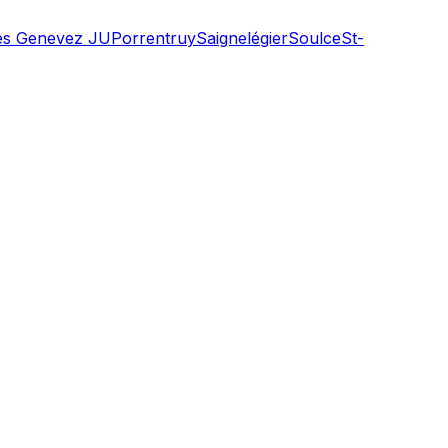
es Genevez JU
Porrentruy
Saignelégier
Soulce
St-