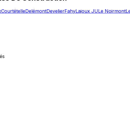
x
Courtételle
Delémont
Develier
Fahy
Lajoux JU
Le Noirmont
L
vés