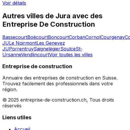
Voir détails
Autres villes de
Jura
avec des
Entreprise De Construction
Bassecourt
Boécourt
Boncourt
Corban
Cornol
Courgenay
C
JU
Le Noirmont
Les Genevez
JU
Porrentruy
Saignelégier
Soulce
St-
Ursanne
Vendlincourt
Voir toutes les villes
Entreprise de construction
Annuaire des entreprises de construction en Suisse.
Trouvez facilement des professionnels dans votre
région.
© 2025 entreprise-de-construction.ch, Tous droits
réservés
Liens utiles
Accueil