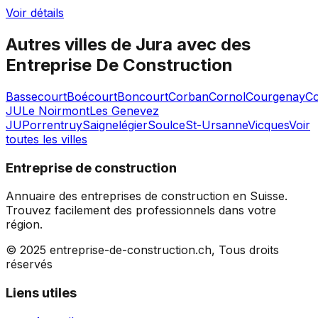
Voir détails
Autres villes de
Jura
avec des
Entreprise De Construction
Bassecourt
Boécourt
Boncourt
Corban
Cornol
Courgenay
C
JU
Le Noirmont
Les Genevez
JU
Porrentruy
Saignelégier
Soulce
St-Ursanne
Vicques
Voir
toutes les villes
Entreprise de construction
Annuaire des entreprises de construction en Suisse.
Trouvez facilement des professionnels dans votre
région.
© 2025 entreprise-de-construction.ch, Tous droits
réservés
Liens utiles