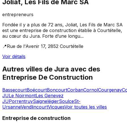
Joliat, Les Fils de Marc SA
entrepreneurs
Fondée il y a plus de 72 ans, Joliat, Les Fils de Marc SA
est une entreprise de construction établie à Courtételle,
au cœur du Jura. Forte d’une longu...
📍
Rue de l'Avenir 17, 2852 Courtételle
Voir détails
Autres villes de
Jura
avec des
Entreprise De Construction
Bassecourt
Boécourt
Boncourt
Corban
Cornol
Courgenay
C
JU
Le Noirmont
Les Genevez
JU
Porrentruy
Saignelégier
Soulce
St-
Ursanne
Vendlincourt
Vicques
Voir toutes les villes
Entreprise de construction