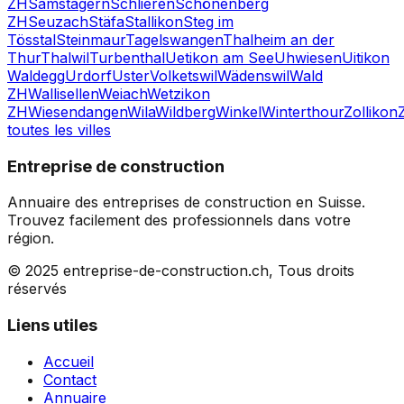
ZH
Samstagern
Schlieren
Schönenberg
ZH
Seuzach
Stäfa
Stallikon
Steg im
Tösstal
Steinmaur
Tagelswangen
Thalheim an der
Thur
Thalwil
Turbenthal
Uetikon am See
Uhwiesen
Uitikon
Waldegg
Urdorf
Uster
Volketswil
Wädenswil
Wald
ZH
Wallisellen
Weiach
Wetzikon
ZH
Wiesendangen
Wila
Wildberg
Winkel
Winterthour
Zollikon
toutes les villes
Entreprise de construction
Annuaire des entreprises de construction en Suisse.
Trouvez facilement des professionnels dans votre
région.
© 2025 entreprise-de-construction.ch, Tous droits
réservés
Liens utiles
Accueil
Contact
Annuaire