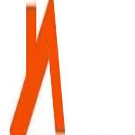
Anliker AG Bauunternehmung
Anliker AG Bauunternehmung est une entreprise de
construction implantée à Thalwil, au cœur de la région
8800. Située au 80 Tödistrasse, cette société ...
📍
Tödistrasse 80, 8800 Thalwil
Voir détails