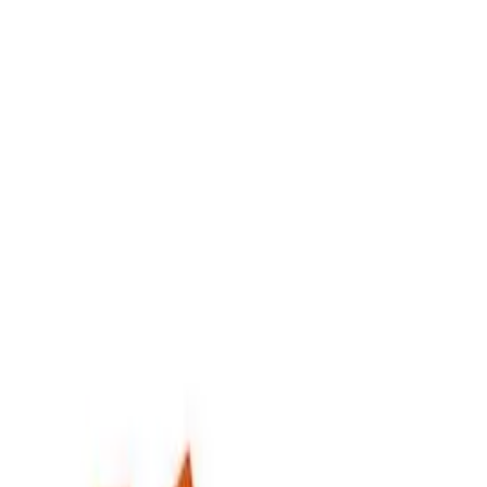
Entreprise de construction
Connexion
Inscription
Annuaire
›
Entreprise De Construction
›
Zurich
›
Thalwil
Entreprise De Construction
à
Thalwil
3
Résultats trouvés à
Thalwil
.