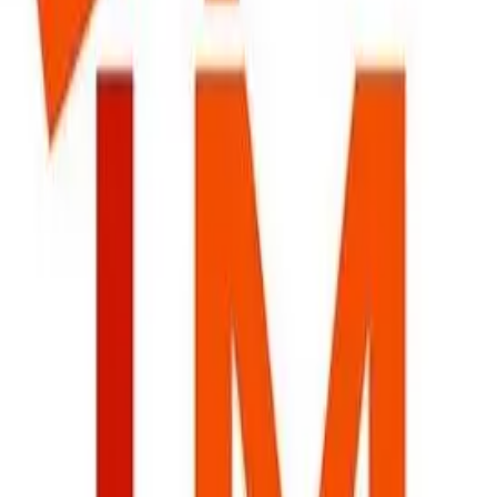
LM Bau und Renovationen GmbH
Bauunternehemen in Altstetten für Umbau Renovation
und Abbruch Kundenmaurerarbeiten Gipserarbeiten
Fassadensanierung Gerüstbau Kernbohrarbeiten
Plattenarbeiten Grabarbeiten
LM Bau und Renovationen GmbH est une entreprise de
construction établie à Thalwil, au cœur de la région
zurichoise, proposant des services spécialisés...
📍
Zürcherstrasse 61, 8800 Thalwil
Voir détails
Valentino Ziliani AG
Baugeschäft
Valentino Ziliani AG est une entreprise de construction
établie à Thalwil, située précisément au 11, Säntisstrasse.
Spécialisée dans le secteur du bât...