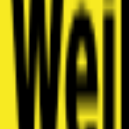
Annuaire
Professionnel ? Rejoignez-nous
Connexion
Inscription
Annuaire
›
Entreprise De Construction
›
Zurich
›
Effretikon
Entreprise De Construction
4
Résultats trouvés à
Effretikon
.
Fürst Daniel Maurer & Kundenarbeit
Inhaber S. Ehrensperger
Fürst Daniel Maurer & Kundenarbeiten GmbH est une entrep
📍
Hauptstrasse 56, 8307 Effretikon
Voir détails
Jano Bau Asani