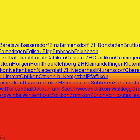
prise De Construction
Bäretswil
Bassersdorf
Binz
Birmensdorf ZH
Bonstetten
Brüttis
Ebmatingen
Eglisau
Elgg
Embrach
Erlenbach
henthal
Flaach
Forch
Gattikon
Gossau ZH
Gräslikon
Grüningen
tikon
Horgen
Höri
Illnau
Kilchberg ZH
Kleinandelfingen
Kloten
ikon
Neftenbach
Niederglatt ZH
Niederhasli
Nürensdorf
Ober
er Limmat
Opfikon
Ottikon b. Kemptthal
Pfäffikon
üschlikon
Russikon
Rüti ZH
Samstagern
Schlieren
Schönenbe
wil
Turbenthal
Uetikon am See
Uhwiesen
Uitikon Waldegg
Urd
erg
Winkel
Winterthour
Zollikon
Zumikon
Zürich
Voir toutes les 
vés