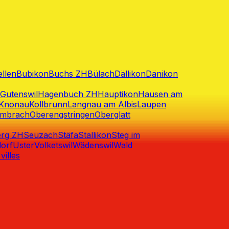
ellen
Bubikon
Buchs ZH
Bülach
Dällikon
Dänikon
Gutenswil
Hagenbuch ZH
Hauptikon
Hausen am
Knonau
Kollbrunn
Langnau am Albis
Laupen
embrach
Oberengstringen
Oberglatt
rg ZH
Seuzach
Stäfa
Stallikon
Steg im
orf
Uster
Volketswil
Wädenswil
Wald
villes