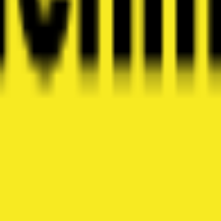
 Effretikon, au cœur de la région 8307. Implantée au Töpfer
e située à Effretikon, spécialisée dans une large gamme de 
 établie à Effretikon, plus précisément au Pfäffikonerstra