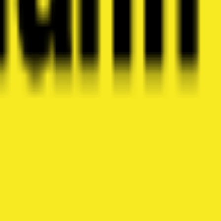
weg 3, cette société se spécialis...
services liés à la transformation,...
sse 52, Oberkemptthal. Forte de plu...