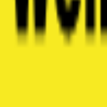
Jano Bau Asani est une entreprise de construction située à
📍
Töpferweg 3, 8307 Effretikon
Voir détails
Vali Bau GmbH
Kundenmaurer, Umbau, Renovationen
Vali Bau GmbH est une entreprise de construction dynamiqu
📍
Kemptthalstrasse 200, 8307 Effretikon
Voir détails
Weilenmann AG Kempttal
Bauunternehmung
Weilenmann AG Kempttal est une entreprise de construction