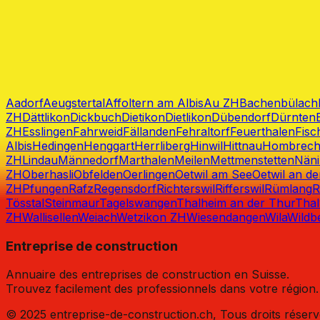
📍
Pfäffikonerstrasse 52, Oberkemptthal, 8307 Effretikon
Voir détails
Autres villes de
Zurich
avec des
Entre
Aadorf
Aeugstertal
Affoltern am Albis
Au ZH
Bachenbülach
ZH
Dättlikon
Dickbuch
Dietikon
Dietlikon
Dübendorf
Dürnten
ZH
Esslingen
Fahrweid
Fällanden
Fehraltorf
Feuerthalen
Fisc
Albis
Hedingen
Henggart
Herrliberg
Hinwil
Hittnau
Hombrech
ZH
Lindau
Männedorf
Marthalen
Meilen
Mettmenstetten
Nän
ZH
Oberhasli
Obfelden
Oerlingen
Oetwil am See
Oetwil an d
ZH
Pfungen
Rafz
Regensdorf
Richterswil
Rifferswil
Rümlang
R
Tösstal
Steinmaur
Tagelswangen
Thalheim an der Thur
Thal
ZH
Wallisellen
Weiach
Wetzikon ZH
Wiesendangen
Wila
Wildb
Entreprise de construction
Annuaire des entreprises de construction en Suisse.
Trouvez facilement des professionnels dans votre région.
© 2025 entreprise-de-construction.ch, Tous droits réser