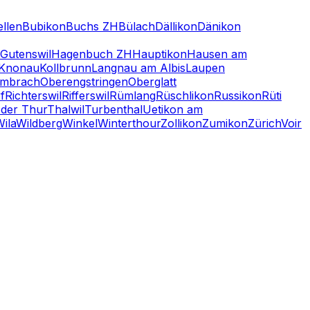
ellen
Bubikon
Buchs ZH
Bülach
Dällikon
Dänikon
Gutenswil
Hagenbuch ZH
Hauptikon
Hausen am
Knonau
Kollbrunn
Langnau am Albis
Laupen
embrach
Oberengstringen
Oberglatt
f
Richterswil
Rifferswil
Rümlang
Rüschlikon
Russikon
Rüti
 der Thur
Thalwil
Turbenthal
Uetikon am
ila
Wildberg
Winkel
Winterthour
Zollikon
Zumikon
Zürich
Voir