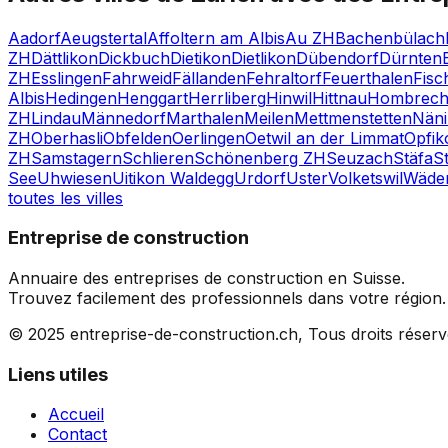
Aadorf
Aeugstertal
Affoltern am Albis
Au ZH
Bachenbülach
ZH
Dättlikon
Dickbuch
Dietikon
Dietlikon
Dübendorf
Dürnten
ZH
Esslingen
Fahrweid
Fällanden
Fehraltorf
Feuerthalen
Fisc
Albis
Hedingen
Henggart
Herrliberg
Hinwil
Hittnau
Hombrech
ZH
Lindau
Männedorf
Marthalen
Meilen
Mettmenstetten
Nän
ZH
Oberhasli
Obfelden
Oerlingen
Oetwil an der Limmat
Opfik
ZH
Samstagern
Schlieren
Schönenberg ZH
Seuzach
Stäfa
St
See
Uhwiesen
Uitikon Waldegg
Urdorf
Uster
Volketswil
Wäden
toutes les villes
Entreprise de construction
Annuaire des entreprises de construction en Suisse.
Trouvez facilement des professionnels dans votre région.
© 2025 entreprise-de-construction.ch, Tous droits réser
Liens utiles
Accueil
Contact