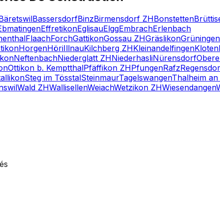
Bäretswil
Bassersdorf
Binz
Birmensdorf ZH
Bonstetten
Brüttis
Ebmatingen
Effretikon
Eglisau
Elgg
Embrach
Erlenbach
henthal
Flaach
Forch
Gattikon
Gossau ZH
Gräslikon
Grüningen
tikon
Horgen
Höri
Illnau
Kilchberg ZH
Kleinandelfingen
Kloten
ikon
Neftenbach
Niederglatt ZH
Niederhasli
Nürensdorf
Ober
on
Ottikon b. Kemptthal
Pfäffikon ZH
Pfungen
Rafz
Regensdor
allikon
Steg im Tösstal
Steinmaur
Tagelswangen
Thalheim an
swil
Wald ZH
Wallisellen
Weiach
Wetzikon ZH
Wiesendangen
W
vés