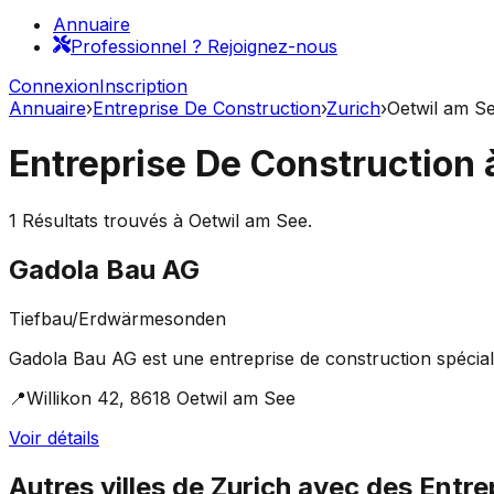
Annuaire
Professionnel ? Rejoignez-nous
Connexion
Inscription
Annuaire
›
Entreprise De Construction
›
Zurich
›
Oetwil am S
Entreprise De Construction
1
Résultats trouvés à
Oetwil am See
.
Gadola Bau AG
Tiefbau/Erdwärmesonden
Gadola Bau AG est une entreprise de construction spécial
📍
Willikon 42, 8618 Oetwil am See
Voir détails
Autres villes de
Zurich
avec des
Entre