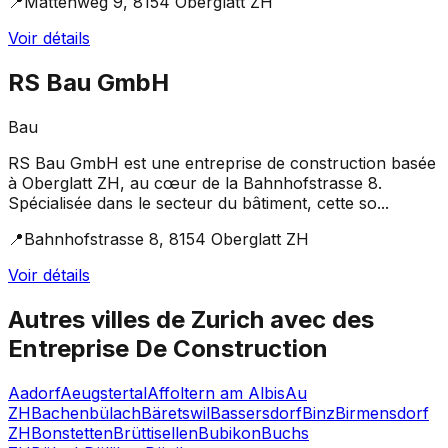
📍
Mattenweg 9, 8154 Oberglatt ZH
Voir détails
RS Bau GmbH
Bau
RS Bau GmbH est une entreprise de construction basée
à Oberglatt ZH, au cœur de la Bahnhofstrasse 8.
Spécialisée dans le secteur du bâtiment, cette so...
📍
Bahnhofstrasse 8, 8154 Oberglatt ZH
Voir détails
Autres villes de
Zurich
avec des
Entreprise De Construction
Aadorf
Aeugstertal
Affoltern am Albis
Au
ZH
Bachenbülach
Bäretswil
Bassersdorf
Binz
Birmensdorf
ZH
Bonstetten
Brüttisellen
Bubikon
Buchs