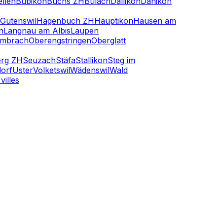
ellen
Bubikon
Buchs ZH
Bülach
Dällikon
Dänikon
Gutenswil
Hagenbuch ZH
Hauptikon
Hausen am
n
Langnau am Albis
Laupen
embrach
Oberengstringen
Oberglatt
rg ZH
Seuzach
Stäfa
Stallikon
Steg im
orf
Uster
Volketswil
Wädenswil
Wald
villes