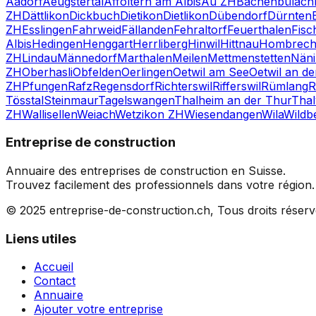
Aadorf
Aeugstertal
Affoltern am Albis
Au ZH
Bachenbülach
ZH
Dättlikon
Dickbuch
Dietikon
Dietlikon
Dübendorf
Dürnten
ZH
Esslingen
Fahrweid
Fällanden
Fehraltorf
Feuerthalen
Fisc
Albis
Hedingen
Henggart
Herrliberg
Hinwil
Hittnau
Hombrech
ZH
Lindau
Männedorf
Marthalen
Meilen
Mettmenstetten
Nän
ZH
Oberhasli
Obfelden
Oerlingen
Oetwil am See
Oetwil an d
ZH
Pfungen
Rafz
Regensdorf
Richterswil
Rifferswil
Rümlang
R
Tösstal
Steinmaur
Tagelswangen
Thalheim an der Thur
Thal
ZH
Wallisellen
Weiach
Wetzikon ZH
Wiesendangen
Wila
Wildb
Entreprise de construction
Annuaire des entreprises de construction en Suisse.
Trouvez facilement des professionnels dans votre région.
© 2025 entreprise-de-construction.ch, Tous droits réser
Liens utiles
Accueil
Contact
Annuaire
Ajouter votre entreprise