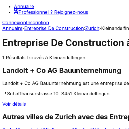
Annuaire
Professionnel ? Rejoignez-nous
Connexion
Inscription
Annuaire
›
Entreprise De Construction
›
Zurich
›
Kleinandelfi
Entreprise De Construction
1
Résultats trouvés à
Kleinandelfingen
.
Landolt + Co AG Bauunternehmung
Landolt + Co AG Bauunternehmung est une entreprise de con
📍
Schaffhauserstrasse 10, 8451 Kleinandelfingen
Voir détails
Autres villes de
Zurich
avec des
Entre