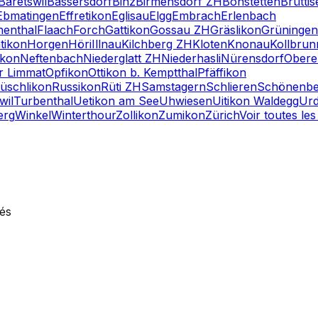
Bäretswil
Bassersdorf
Binz
Birmensdorf ZH
Bonstetten
Brüttis
Ebmatingen
Effretikon
Eglisau
Elgg
Embrach
Erlenbach
henthal
Flaach
Forch
Gattikon
Gossau ZH
Gräslikon
Grüningen
tikon
Horgen
Höri
Illnau
Kilchberg ZH
Kloten
Knonau
Kollbrun
ikon
Neftenbach
Niederglatt ZH
Niederhasli
Nürensdorf
Ober
er Limmat
Opfikon
Ottikon b. Kemptthal
Pfäffikon
üschlikon
Russikon
Rüti ZH
Samstagern
Schlieren
Schönenbe
wil
Turbenthal
Uetikon am See
Uhwiesen
Uitikon Waldegg
Urd
erg
Winkel
Winterthour
Zollikon
Zumikon
Zürich
Voir toutes les 
vés