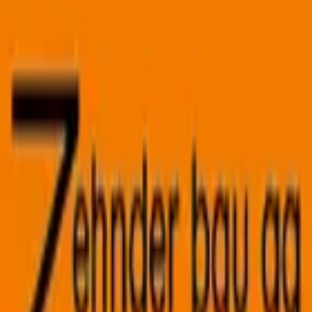
PRIME SERVICES REXHA
PRIME SERVICES REXHA est une entreprise de
construction située à Birmensdorf, dans le canton de
Zurich. Implantée au 5, Risirainstrasse, cette société...
📍
Risirainstrasse 5, 8903 Birmensdorf ZH
Voir détails
Zehnder Bau AG
Depuis sa création en 1992, Zehnder Bau AG s’impose
comme une entreprise de construction de référence
dans la région Zurich-Argovie, plus précisément ...
📍
Hans Stutz-Strasse 1, 8903 Birmensdorf ZH
Voir détails
Autres villes de
Zurich
avec des