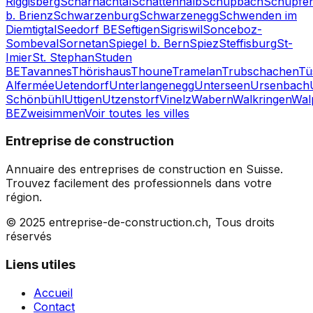
Riggisberg
Scharnachtal
Schattenhalb
Schüpbach
Schüpfe
b. Brienz
Schwarzenburg
Schwarzenegg
Schwenden im
Diemtigtal
Seedorf BE
Seftigen
Sigriswil
Sonceboz-
Sombeval
Sornetan
Spiegel b. Bern
Spiez
Steffisburg
St-
Imier
St. Stephan
Studen
BE
Tavannes
Thörishaus
Thoune
Tramelan
Trubschachen
Tü
Alfermée
Uetendorf
Unterlangenegg
Unterseen
Ursenbach
Schönbühl
Uttigen
Utzenstorf
Vinelz
Wabern
Walkringen
Wal
BE
Zweisimmen
Voir toutes les villes
Entreprise de construction
Annuaire des entreprises de construction en Suisse.
Trouvez facilement des professionnels dans votre
région.
© 2025 entreprise-de-construction.ch, Tous droits
réservés
Liens utiles
Accueil
Contact