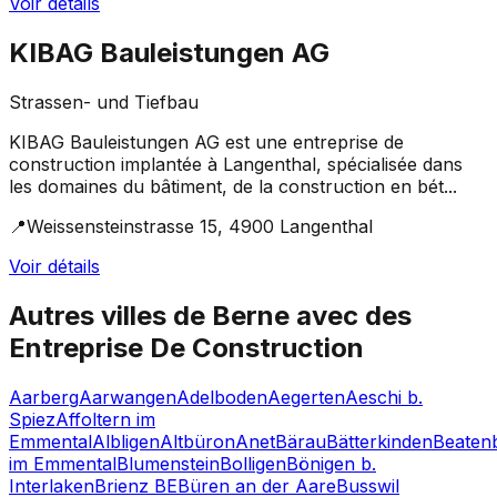
Voir détails
KIBAG Bauleistungen AG
Strassen- und Tiefbau
KIBAG Bauleistungen AG est une entreprise de
construction implantée à Langenthal, spécialisée dans
les domaines du bâtiment, de la construction en bét...
📍
Weissensteinstrasse 15, 4900 Langenthal
Voir détails
Autres villes de
Berne
avec des
Entreprise De Construction
Aarberg
Aarwangen
Adelboden
Aegerten
Aeschi b.
Spiez
Affoltern im
Emmental
Albligen
Altbüron
Anet
Bärau
Bätterkinden
Beaten
im Emmental
Blumenstein
Bolligen
Bönigen b.
Interlaken
Brienz BE
Büren an der Aare
Busswil