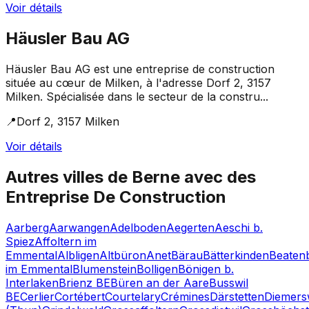
Voir détails
Häusler Bau AG
Häusler Bau AG est une entreprise de construction
située au cœur de Milken, à l'adresse Dorf 2, 3157
Milken. Spécialisée dans le secteur de la constru...
📍
Dorf 2, 3157 Milken
Voir détails
Autres villes de
Berne
avec des
Entreprise De Construction
Aarberg
Aarwangen
Adelboden
Aegerten
Aeschi b.
Spiez
Affoltern im
Emmental
Albligen
Altbüron
Anet
Bärau
Bätterkinden
Beaten
im Emmental
Blumenstein
Bolligen
Bönigen b.
Interlaken
Brienz BE
Büren an der Aare
Busswil
BE
Cerlier
Cortébert
Courtelary
Crémines
Därstetten
Diemers