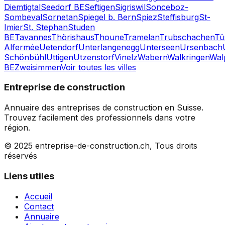
Diemtigtal
Seedorf BE
Seftigen
Sigriswil
Sonceboz-
Sombeval
Sornetan
Spiegel b. Bern
Spiez
Steffisburg
St-
Imier
St. Stephan
Studen
BE
Tavannes
Thörishaus
Thoune
Tramelan
Trubschachen
Tü
Alfermée
Uetendorf
Unterlangenegg
Unterseen
Ursenbach
Schönbühl
Uttigen
Utzenstorf
Vinelz
Wabern
Walkringen
Wal
BE
Zweisimmen
Voir toutes les villes
Entreprise de construction
Annuaire des entreprises de construction en Suisse.
Trouvez facilement des professionnels dans votre
région.
© 2025 entreprise-de-construction.ch, Tous droits
réservés
Liens utiles
Accueil
Contact
Annuaire