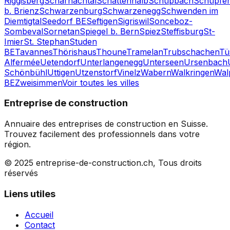
Riggisberg
Scharnachtal
Schattenhalb
Schüpbach
Schüpfe
b. Brienz
Schwarzenburg
Schwarzenegg
Schwenden im
Diemtigtal
Seedorf BE
Seftigen
Sigriswil
Sonceboz-
Sombeval
Sornetan
Spiegel b. Bern
Spiez
Steffisburg
St-
Imier
St. Stephan
Studen
BE
Tavannes
Thörishaus
Thoune
Tramelan
Trubschachen
Tü
Alfermée
Uetendorf
Unterlangenegg
Unterseen
Ursenbach
Schönbühl
Uttigen
Utzenstorf
Vinelz
Wabern
Walkringen
Wal
BE
Zweisimmen
Voir toutes les villes
Entreprise de construction
Annuaire des entreprises de construction en Suisse.
Trouvez facilement des professionnels dans votre
région.
© 2025 entreprise-de-construction.ch, Tous droits
réservés
Liens utiles
Accueil
Contact