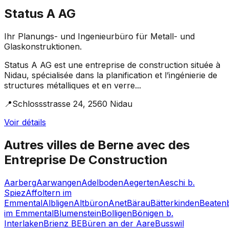
Status A AG
Ihr Planungs- und Ingenieurbüro für Metall- und
Glaskonstruktionen.
Status A AG est une entreprise de construction située à
Nidau, spécialisée dans la planification et l’ingénierie de
structures métalliques et en verre...
📍
Schlossstrasse 24, 2560 Nidau
Voir détails
Autres villes de
Berne
avec des
Entreprise De Construction
Aarberg
Aarwangen
Adelboden
Aegerten
Aeschi b.
Spiez
Affoltern im
Emmental
Albligen
Altbüron
Anet
Bärau
Bätterkinden
Beaten
im Emmental
Blumenstein
Bolligen
Bönigen b.
Interlaken
Brienz BE
Büren an der Aare
Busswil