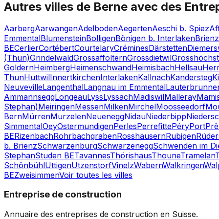
Autres villes de
Berne
avec des
Entre
Aarberg
Aarwangen
Adelboden
Aegerten
Aeschi b. Spiez
Af
Emmental
Blumenstein
Bolligen
Bönigen b. Interlaken
Brien
BE
Cerlier
Cortébert
Courtelary
Crémines
Därstetten
Diemers
(Thun)
Grindelwald
Grossaffoltern
Grossdietwil
Grosshöchst
Goldern
Heimberg
Heimenschwand
Heimisbach
Hellsau
Her
Thun
Huttwil
Innertkirchen
Interlaken
Kallnach
Kandersteg
K
Neuveville
Langenthal
Langnau im Emmental
Lauterbrunne
Ammannsegg
Longeau
Lyss
Lyssach
Madiswil
Malleray
Mami
Stephan)
Meiringen
Messen
Milken
Mirchel
Moosseedorf
Mou
Bern
Mürren
Murzelen
Neuenegg
Nidau
Niederbipp
Niedersc
Simmental
Oey
Ostermundigen
Perles
Perrefitte
Péry
Port
Prê
BE
Rizenbach
Rohrbachgraben
Rosshäusern
Rubigen
Rüder
b. Brienz
Schwarzenburg
Schwarzenegg
Schwenden im Die
Stephan
Studen BE
Tavannes
Thörishaus
Thoune
Tramelan
Schönbühl
Uttigen
Utzenstorf
Vinelz
Wabern
Walkringen
Wal
BE
Zweisimmen
Voir toutes les villes
Entreprise de construction
Annuaire des entreprises de construction en Suisse.