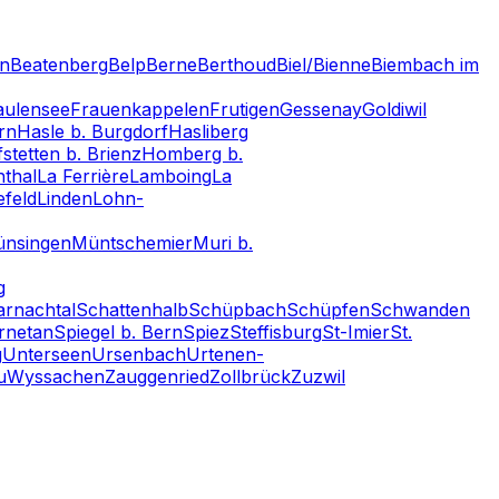
en
Beatenberg
Belp
Berne
Berthoud
Biel/Bienne
Biembach im
aulensee
Frauenkappelen
Frutigen
Gessenay
Goldiwil
rn
Hasle b. Burgdorf
Hasliberg
stetten b. Brienz
Homberg b.
thal
La Ferrière
Lamboing
La
efeld
Linden
Lohn-
nsingen
Müntschemier
Muri b.
g
rnachtal
Schattenhalb
Schüpbach
Schüpfen
Schwanden
rnetan
Spiegel b. Bern
Spiez
Steffisburg
St-Imier
St.
g
Unterseen
Ursenbach
Urtenen-
u
Wyssachen
Zauggenried
Zollbrück
Zuzwil