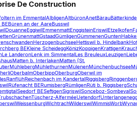
prise De Construction
foltern im Emmental
Albligen
Altbüron
Anet
Bärau
Bätterkind
z BE
Büren an der Aare
Busswil
wil
Douanne
Eggiwil
Emmenmatt
Enggistein
Eriswil
Etzelkofen
F
etten
Grünenmatt
Gstaad
Gümligen
Gümmenen
Gunten
Habke
renschwanden
Herzogenbuchsee
Hettiswil b. Hindelbank
Hof
irchberg BE
Kleine Scheidegg
Köniz
Koppigen
Krattigen
Krauch
n
Le Landeron
Lenk im Simmental
Les Breuleux
Leuzigen
Lieb
shaus
Matten b. Interlaken
Matten (St.
tier
Mühleberg
Mühlethurnen
Mülenen
Münchenbuchsee
Mü
herli
Oberbalm
Oberbipp
Oberburg
Oberwil im
les
Ranflüh
Reichenbach im Kandertal
Riggisberg
Ringgenber
swil
Rüfenacht BE
Rumisberg
Rümligen
Rüti b. Riggisberg
Scha
mtigtal
Seedorf BE
Seftigen
Sigriswil
Sonceboz-Sombeval
So
Trubschachen
Tüscherz-Alfermée
Uetendorf
Unterlangeneg
perswil
Weissenburg
Wichtrach
Wilderswil
Wimmis
Worb
Wyna