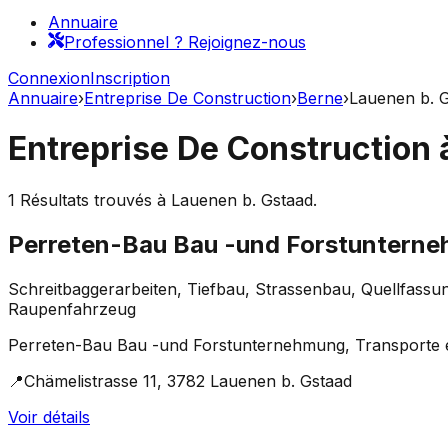
Annuaire
Professionnel ? Rejoignez-nous
Connexion
Inscription
Annuaire
›
Entreprise De Construction
›
Berne
›
Lauenen b. 
Entreprise De Construction
1
Résultats trouvés à
Lauenen b. Gstaad
.
Perreten-Bau Bau -und Forstunterne
Schreitbaggerarbeiten, Tiefbau, Strassenbau, Quellfassu
Raupenfahrzeug
Perreten-Bau Bau -und Forstunternehmung, Transporte est 
📍
Chämelistrasse 11, 3782 Lauenen b. Gstaad
Voir détails