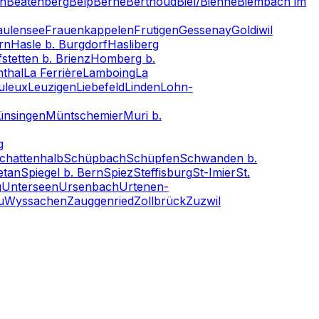
en
Beatenberg
Belp
Berne
Berthoud
Biel/Bienne
Biembach im
aulensee
Frauenkappelen
Frutigen
Gessenay
Goldiwil
rn
Hasle b. Burgdorf
Hasliberg
stetten b. Brienz
Homberg b.
thal
La Ferrière
Lamboing
La
uleux
Leuzigen
Liebefeld
Linden
Lohn-
nsingen
Müntschemier
Muri b.
g
chattenhalb
Schüpbach
Schüpfen
Schwanden b.
etan
Spiegel b. Bern
Spiez
Steffisburg
St-Imier
St.
g
Unterseen
Ursenbach
Urtenen-
u
Wyssachen
Zauggenried
Zollbrück
Zuzwil