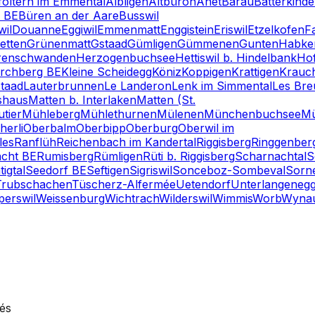
foltern im Emmental
Albligen
Altbüron
Anet
Bärau
Bätterkind
z BE
Büren an der Aare
Busswil
wil
Douanne
Eggiwil
Emmenmatt
Enggistein
Eriswil
Etzelkofen
F
etten
Grünenmatt
Gstaad
Gümligen
Gümmenen
Gunten
Habke
renschwanden
Herzogenbuchsee
Hettiswil b. Hindelbank
Hof
irchberg BE
Kleine Scheidegg
Köniz
Koppigen
Krattigen
Krauch
taad
Lauterbrunnen
Le Landeron
Lenk im Simmental
Les Bre
shaus
Matten b. Interlaken
Matten (St.
tier
Mühleberg
Mühlethurnen
Mülenen
Münchenbuchsee
Mü
herli
Oberbalm
Oberbipp
Oberburg
Oberwil im
les
Ranflüh
Reichenbach im Kandertal
Riggisberg
Ringgenber
cht BE
Rumisberg
Rümligen
Rüti b. Riggisberg
Scharnachtal
S
igtal
Seedorf BE
Seftigen
Sigriswil
Sonceboz-Sombeval
Sorn
Trubschachen
Tüscherz-Alfermée
Uetendorf
Unterlangeneg
perswil
Weissenburg
Wichtrach
Wilderswil
Wimmis
Worb
Wyna
vés