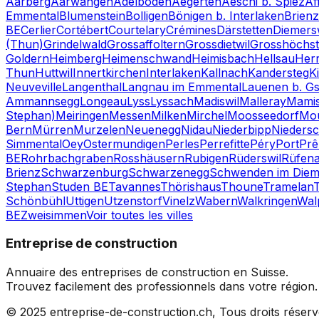
Aarberg
Aarwangen
Adelboden
Aegerten
Aeschi b. Spiez
Af
Emmental
Blumenstein
Bolligen
Bönigen b. Interlaken
Brien
BE
Cerlier
Cortébert
Courtelary
Crémines
Därstetten
Diemers
(Thun)
Grindelwald
Grossaffoltern
Grossdietwil
Grosshöchst
Goldern
Heimberg
Heimenschwand
Heimisbach
Hellsau
Her
Thun
Huttwil
Innertkirchen
Interlaken
Kallnach
Kandersteg
K
Neuveville
Langenthal
Langnau im Emmental
Lauenen b. Gs
Ammannsegg
Longeau
Lyss
Lyssach
Madiswil
Malleray
Mami
Stephan)
Meiringen
Messen
Milken
Mirchel
Moosseedorf
Mou
Bern
Mürren
Murzelen
Neuenegg
Nidau
Niederbipp
Niedersc
Simmental
Oey
Ostermundigen
Perles
Perrefitte
Péry
Port
Prê
BE
Rohrbachgraben
Rosshäusern
Rubigen
Rüderswil
Rüfena
Brienz
Schwarzenburg
Schwarzenegg
Schwenden im Diemt
Stephan
Studen BE
Tavannes
Thörishaus
Thoune
Tramelan
Schönbühl
Uttigen
Utzenstorf
Vinelz
Wabern
Walkringen
Wal
BE
Zweisimmen
Voir toutes les villes
Entreprise de construction
Annuaire des entreprises de construction en Suisse.
Trouvez facilement des professionnels dans votre région.
© 2025 entreprise-de-construction.ch, Tous droits réser